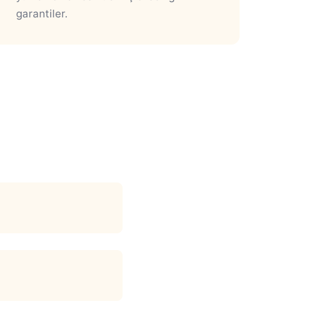
garantiler.