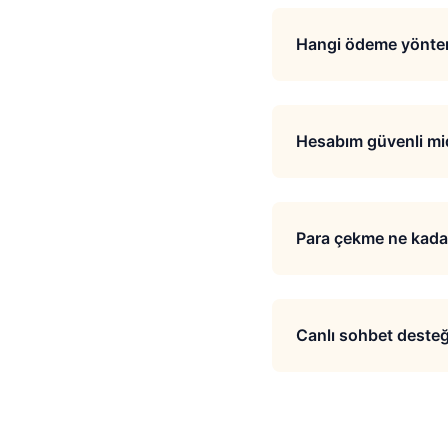
Hangi ödeme yönteml
Hesabım güvenli mi
Para çekme ne kada
Canlı sohbet desteğ