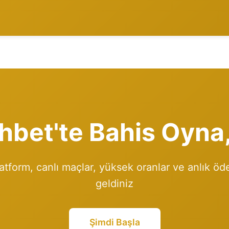
hbet'te Bahis Oyna
latform, canlı maçlar, yüksek oranlar ve anlık 
geldiniz
Şimdi Başla