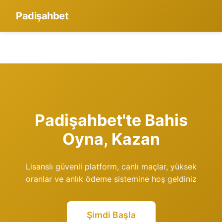
Padişahbet
Padişahbet'te Bahis
Oyna, Kazan
Lisanslı güvenli platform, canlı maçlar, yüksek
oranlar ve anlık ödeme sistemine hoş geldiniz
Şimdi Başla