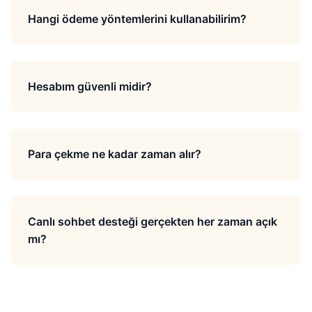
Hangi ödeme yöntemlerini kullanabilirim?
Hesabım güvenli midir?
Para çekme ne kadar zaman alır?
Canlı sohbet desteği gerçekten her zaman açık
mı?