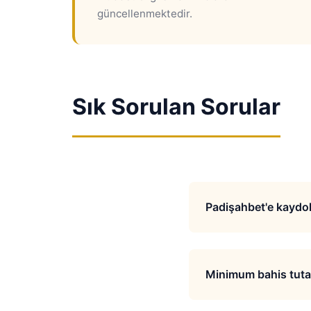
güncellenmektedir.
Sık Sorulan Sorular
Padişahbet'e kaydo
Minimum bahis tutar