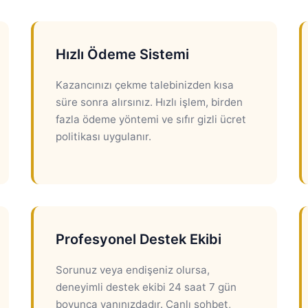
Hızlı Ödeme Sistemi
Kazancınızı çekme talebinizden kısa
süre sonra alırsınız. Hızlı işlem, birden
fazla ödeme yöntemi ve sıfır gizli ücret
politikası uygulanır.
Profesyonel Destek Ekibi
Sorunuz veya endişeniz olursa,
deneyimli destek ekibi 24 saat 7 gün
boyunca yanınızdadır. Canlı sohbet,