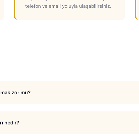
telefon ve email yoluyla ulaşabilirsiniz.
lmak zor mu?
ı nedir?