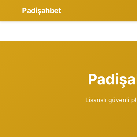
Padişahbet
Padişa
Lisanslı güvenli p