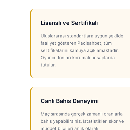
Lisanslı ve Sertifikalı
Uluslararası standartlara uygun şekilde
faaliyet gösteren Padişahbet, tüm
sertifikalarını kamuya açıklamaktadır.
Oyuncu fonları korumalı hesaplarda
tutulur.
Canlı Bahis Deneyimi
Maç sırasında gerçek zamanlı oranlarla
bahis yapabilirsiniz. İstatistikler, skor ve
müddet bilgileri anlık olarak