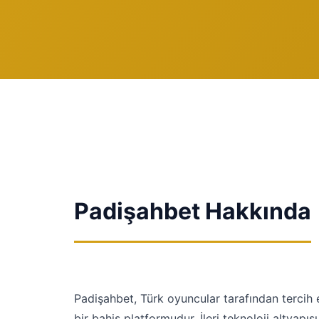
Padişahbet Hakkında
Padişahbet, Türk oyuncular tarafından tercih
bir bahis platformudur. İleri teknoloji altyapıs