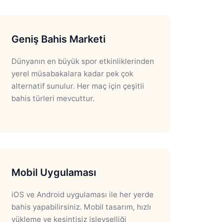
Geniş Bahis Marketi
Dünyanın en büyük spor etkinliklerinden
yerel müsabakalara kadar pek çok
alternatif sunulur. Her maç için çeşitli
bahis türleri mevcuttur.
Mobil Uygulaması
iOS ve Android uygulaması ile her yerde
bahis yapabilirsiniz. Mobil tasarım, hızlı
yükleme ve kesintisiz işlevselliği