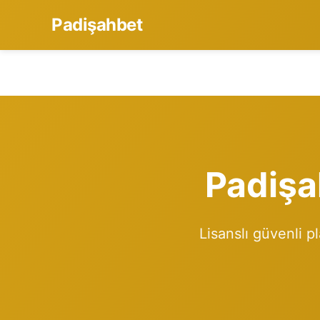
Padişahbet
Padişa
Lisanslı güvenli p