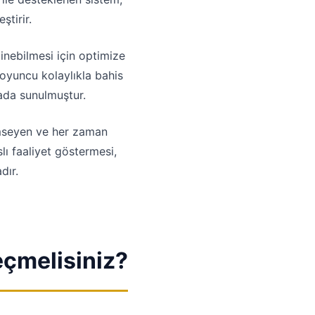
ştirir.
zinebilmesi için optimize
 oyuncu kolaylıkla bahis
arada sunulmuştur.
imseyen ve her zaman
lı faaliyet göstermesi,
dır.
eçmelisiniz?