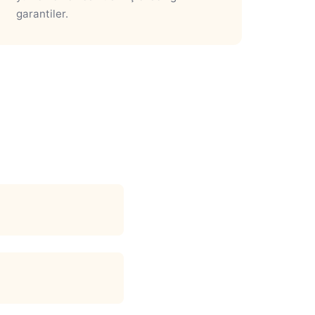
garantiler.