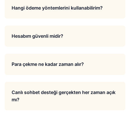
Hangi ödeme yöntemlerini kullanabilirim?
Hesabım güvenli midir?
Para çekme ne kadar zaman alır?
Canlı sohbet desteği gerçekten her zaman açık
mı?