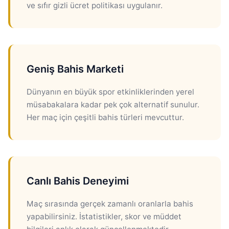
ve sıfır gizli ücret politikası uygulanır.
Geniş Bahis Marketi
Dünyanın en büyük spor etkinliklerinden yerel
müsabakalara kadar pek çok alternatif sunulur.
Her maç için çeşitli bahis türleri mevcuttur.
Canlı Bahis Deneyimi
Maç sırasında gerçek zamanlı oranlarla bahis
yapabilirsiniz. İstatistikler, skor ve müddet