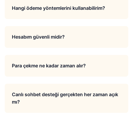
Hangi ödeme yöntemlerini kullanabilirim?
Hesabım güvenli midir?
Para çekme ne kadar zaman alır?
Canlı sohbet desteği gerçekten her zaman açık
mı?