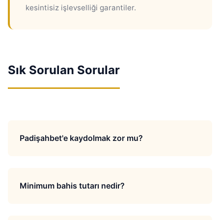
kesintisiz işlevselliği garantiler.
Sık Sorulan Sorular
Padişahbet'e kaydolmak zor mu?
Minimum bahis tutarı nedir?