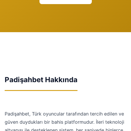
Padişahbet Hakkında
Padişahbet, Türk oyuncular tarafından tercih edilen ve
güven duydukları bir bahis platformudur. İleri teknoloji
altyapısı ile desteklenen sistem, her saniyede binlerce