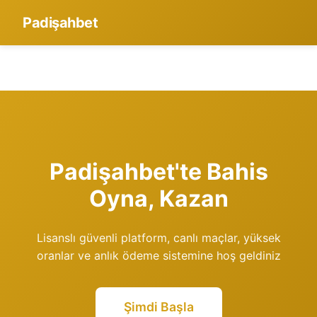
Padişahbet
Padişahbet'te Bahis
Oyna, Kazan
Lisanslı güvenli platform, canlı maçlar, yüksek
oranlar ve anlık ödeme sistemine hoş geldiniz
Şimdi Başla