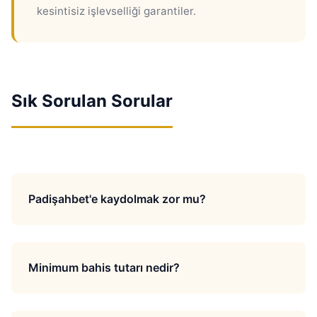
kesintisiz işlevselliği garantiler.
Sık Sorulan Sorular
Padişahbet'e kaydolmak zor mu?
Minimum bahis tutarı nedir?