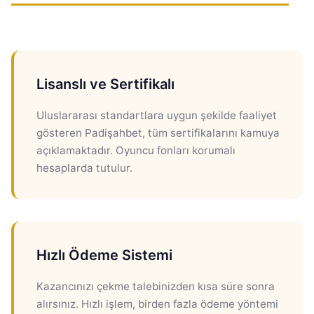
Lisanslı ve Sertifikalı
Uluslararası standartlara uygun şekilde faaliyet
gösteren Padişahbet, tüm sertifikalarını kamuya
açıklamaktadır. Oyuncu fonları korumalı
hesaplarda tutulur.
Hızlı Ödeme Sistemi
Kazancınızı çekme talebinizden kısa süre sonra
alırsınız. Hızlı işlem, birden fazla ödeme yöntemi