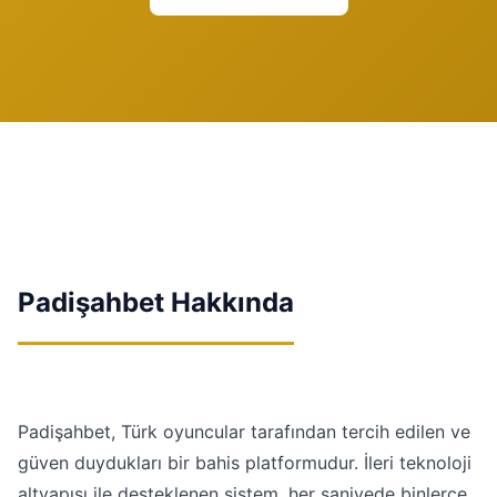
Padişahbet Hakkında
Padişahbet, Türk oyuncular tarafından tercih edilen ve
güven duydukları bir bahis platformudur. İleri teknoloji
altyapısı ile desteklenen sistem, her saniyede binlerce