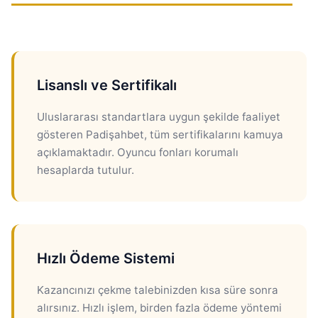
Lisanslı ve Sertifikalı
Uluslararası standartlara uygun şekilde faaliyet
gösteren Padişahbet, tüm sertifikalarını kamuya
açıklamaktadır. Oyuncu fonları korumalı
hesaplarda tutulur.
Hızlı Ödeme Sistemi
Kazancınızı çekme talebinizden kısa süre sonra
alırsınız. Hızlı işlem, birden fazla ödeme yöntemi