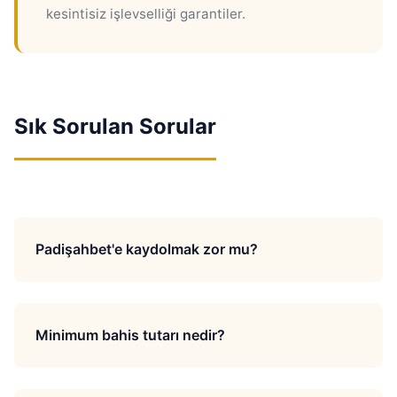
kesintisiz işlevselliği garantiler.
Sık Sorulan Sorular
Padişahbet'e kaydolmak zor mu?
Minimum bahis tutarı nedir?