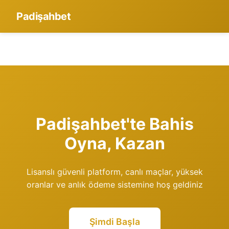
Padişahbet
Padişahbet'te Bahis
Oyna, Kazan
Lisanslı güvenli platform, canlı maçlar, yüksek
oranlar ve anlık ödeme sistemine hoş geldiniz
Şimdi Başla