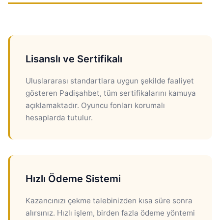
Lisanslı ve Sertifikalı
Uluslararası standartlara uygun şekilde faaliyet
gösteren Padişahbet, tüm sertifikalarını kamuya
açıklamaktadır. Oyuncu fonları korumalı
hesaplarda tutulur.
Hızlı Ödeme Sistemi
Kazancınızı çekme talebinizden kısa süre sonra
alırsınız. Hızlı işlem, birden fazla ödeme yöntemi