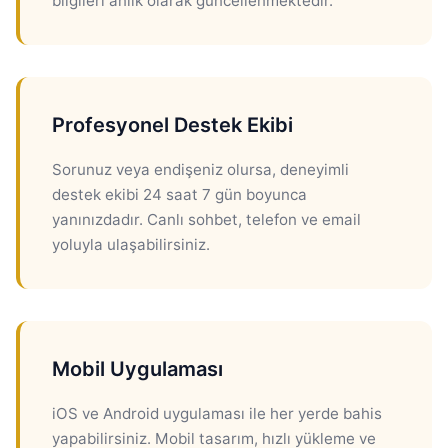
bilgileri anlık olarak güncellenmektedir.
Profesyonel Destek Ekibi
Sorunuz veya endişeniz olursa, deneyimli
destek ekibi 24 saat 7 gün boyunca
yanınızdadır. Canlı sohbet, telefon ve email
yoluyla ulaşabilirsiniz.
Mobil Uygulaması
iOS ve Android uygulaması ile her yerde bahis
yapabilirsiniz. Mobil tasarım, hızlı yükleme ve