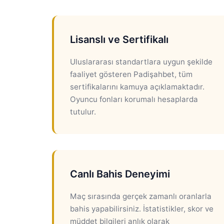
Lisanslı ve Sertifikalı
Uluslararası standartlara uygun şekilde
faaliyet gösteren Padişahbet, tüm
sertifikalarını kamuya açıklamaktadır.
Oyuncu fonları korumalı hesaplarda
tutulur.
Canlı Bahis Deneyimi
Maç sırasında gerçek zamanlı oranlarla
bahis yapabilirsiniz. İstatistikler, skor ve
müddet bilgileri anlık olarak