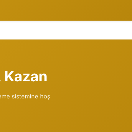
, Kazan
ödeme sistemine hoş