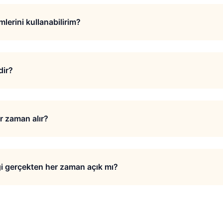
erini kullanabilirim?
dir?
r zaman alır?
i gerçekten her zaman açık mı?