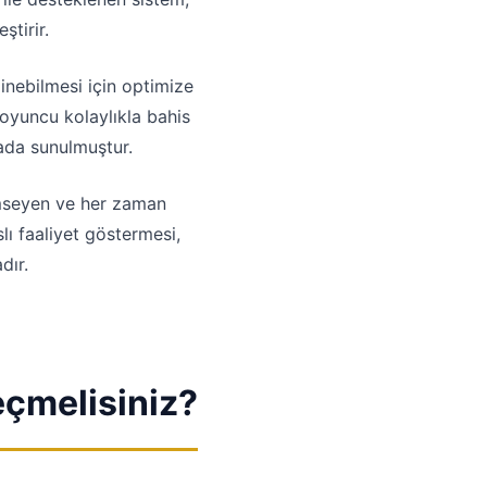
ştirir.
zinebilmesi için optimize
 oyuncu kolaylıkla bahis
arada sunulmuştur.
imseyen ve her zaman
lı faaliyet göstermesi,
dır.
eçmelisiniz?