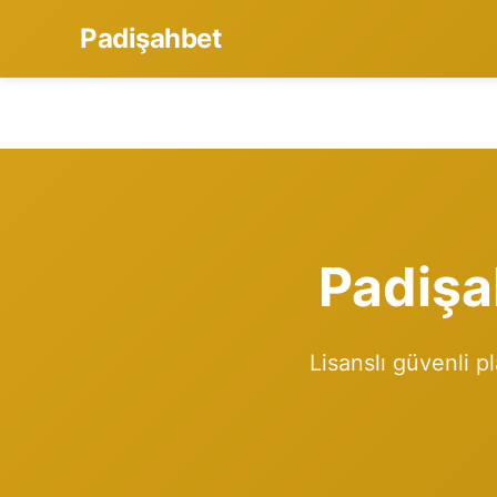
Padişahbet
Padişa
Lisanslı güvenli p