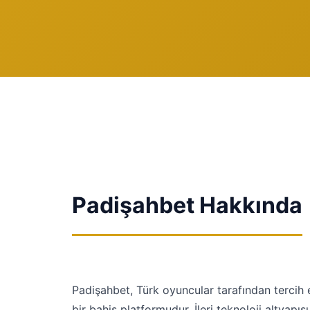
Padişahbet Hakkında
Padişahbet, Türk oyuncular tarafından tercih
bir bahis platformudur. İleri teknoloji altyapıs