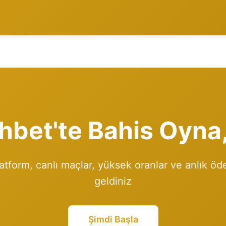
hbet'te Bahis Oyna
latform, canlı maçlar, yüksek oranlar ve anlık 
geldiniz
Şimdi Başla