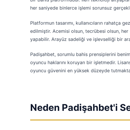
her saniyede binlerce işlemi sorunsuz gerçekle
Platformun tasarımı, kullanıcıların rahatça ge
edilmiştir. Acemisi olsun, tecrübesi olsun, her
yapabilir. Arayüz sadeliği ve işlevselliği bir 
Padişahbet, sorumlu bahis prensiplerini ben
oyuncu haklarını koruyan bir işletmedir. Lisans
oyuncu güvenini en yüksek düzeyde tutmakta
Neden Padişahbet'i S