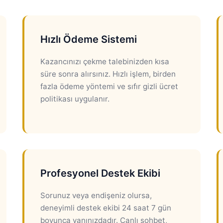
Hızlı Ödeme Sistemi
Kazancınızı çekme talebinizden kısa
süre sonra alırsınız. Hızlı işlem, birden
fazla ödeme yöntemi ve sıfır gizli ücret
politikası uygulanır.
Profesyonel Destek Ekibi
Sorunuz veya endişeniz olursa,
deneyimli destek ekibi 24 saat 7 gün
boyunca yanınızdadır. Canlı sohbet,