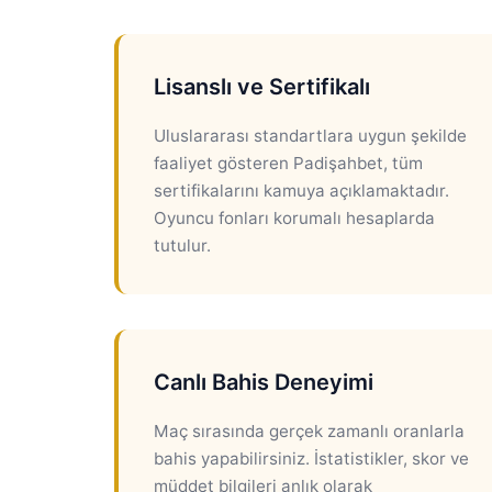
Lisanslı ve Sertifikalı
Uluslararası standartlara uygun şekilde
faaliyet gösteren Padişahbet, tüm
sertifikalarını kamuya açıklamaktadır.
Oyuncu fonları korumalı hesaplarda
tutulur.
Canlı Bahis Deneyimi
Maç sırasında gerçek zamanlı oranlarla
bahis yapabilirsiniz. İstatistikler, skor ve
müddet bilgileri anlık olarak