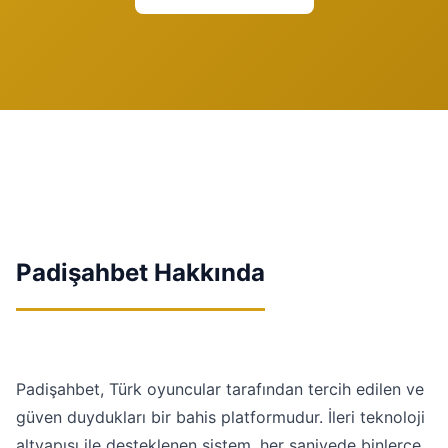
Padişahbet Hakkında
Padişahbet, Türk oyuncular tarafından tercih edilen ve
güven duydukları bir bahis platformudur. İleri teknoloji
altyapısı ile desteklenen sistem, her saniyede binlerce