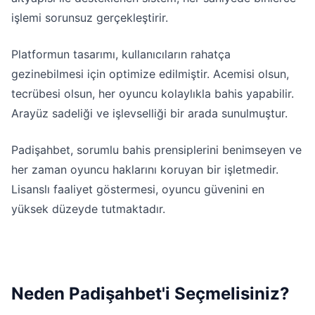
işlemi sorunsuz gerçekleştirir.
Platformun tasarımı, kullanıcıların rahatça
gezinebilmesi için optimize edilmiştir. Acemisi olsun,
tecrübesi olsun, her oyuncu kolaylıkla bahis yapabilir.
Arayüz sadeliği ve işlevselliği bir arada sunulmuştur.
Padişahbet, sorumlu bahis prensiplerini benimseyen ve
her zaman oyuncu haklarını koruyan bir işletmedir.
Lisanslı faaliyet göstermesi, oyuncu güvenini en
yüksek düzeyde tutmaktadır.
Neden Padişahbet'i Seçmelisiniz?