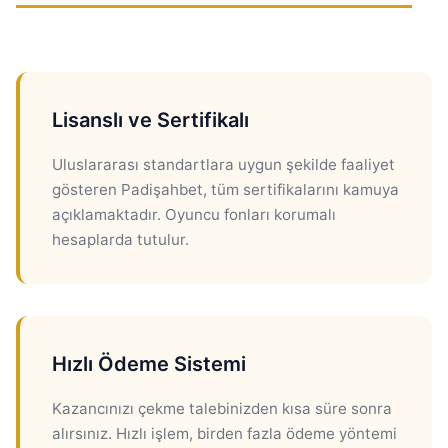
Lisanslı ve Sertifikalı
Uluslararası standartlara uygun şekilde faaliyet
gösteren Padişahbet, tüm sertifikalarını kamuya
açıklamaktadır. Oyuncu fonları korumalı
hesaplarda tutulur.
Hızlı Ödeme Sistemi
Kazancınızı çekme talebinizden kısa süre sonra
alırsınız. Hızlı işlem, birden fazla ödeme yöntemi