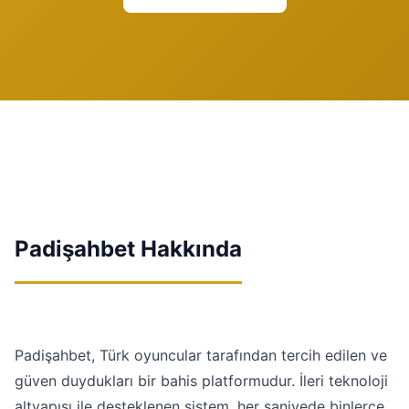
Padişahbet Hakkında
Padişahbet, Türk oyuncular tarafından tercih edilen ve
güven duydukları bir bahis platformudur. İleri teknoloji
altyapısı ile desteklenen sistem, her saniyede binlerce