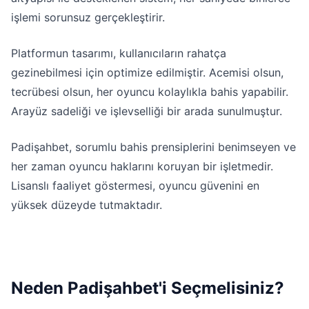
işlemi sorunsuz gerçekleştirir.
Platformun tasarımı, kullanıcıların rahatça
gezinebilmesi için optimize edilmiştir. Acemisi olsun,
tecrübesi olsun, her oyuncu kolaylıkla bahis yapabilir.
Arayüz sadeliği ve işlevselliği bir arada sunulmuştur.
Padişahbet, sorumlu bahis prensiplerini benimseyen ve
her zaman oyuncu haklarını koruyan bir işletmedir.
Lisanslı faaliyet göstermesi, oyuncu güvenini en
yüksek düzeyde tutmaktadır.
Neden Padişahbet'i Seçmelisiniz?