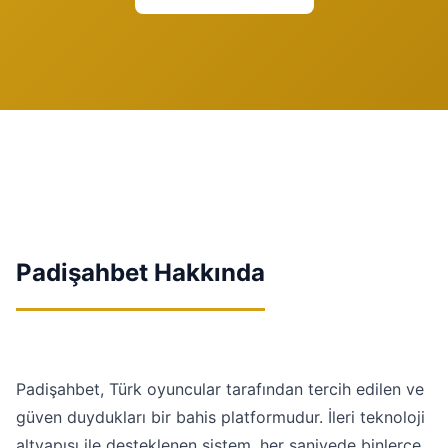
Padişahbet Hakkında
Padişahbet, Türk oyuncular tarafından tercih edilen ve
güven duydukları bir bahis platformudur. İleri teknoloji
altyapısı ile desteklenen sistem, her saniyede binlerce