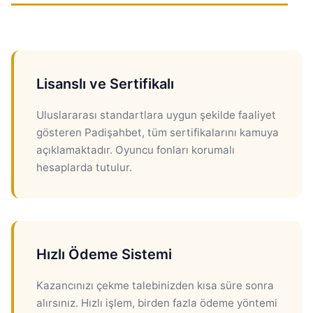
Lisanslı ve Sertifikalı
Uluslararası standartlara uygun şekilde faaliyet
gösteren Padişahbet, tüm sertifikalarını kamuya
açıklamaktadır. Oyuncu fonları korumalı
hesaplarda tutulur.
Hızlı Ödeme Sistemi
Kazancınızı çekme talebinizden kısa süre sonra
alırsınız. Hızlı işlem, birden fazla ödeme yöntemi