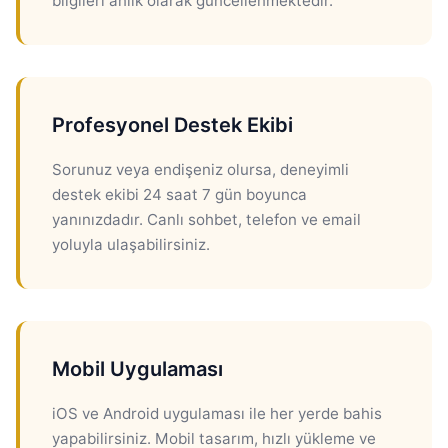
bilgileri anlık olarak güncellenmektedir.
Profesyonel Destek Ekibi
Sorunuz veya endişeniz olursa, deneyimli
destek ekibi 24 saat 7 gün boyunca
yanınızdadır. Canlı sohbet, telefon ve email
yoluyla ulaşabilirsiniz.
Mobil Uygulaması
iOS ve Android uygulaması ile her yerde bahis
yapabilirsiniz. Mobil tasarım, hızlı yükleme ve