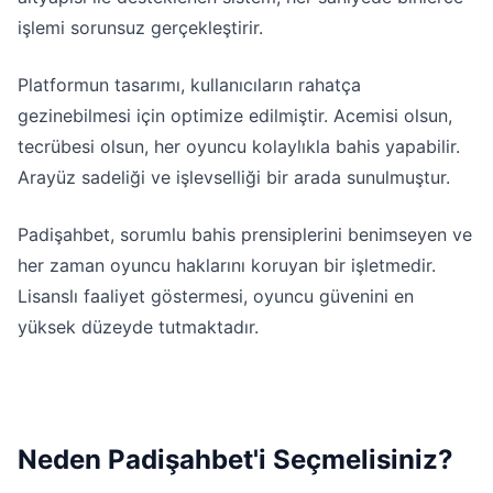
işlemi sorunsuz gerçekleştirir.
Platformun tasarımı, kullanıcıların rahatça
gezinebilmesi için optimize edilmiştir. Acemisi olsun,
tecrübesi olsun, her oyuncu kolaylıkla bahis yapabilir.
Arayüz sadeliği ve işlevselliği bir arada sunulmuştur.
Padişahbet, sorumlu bahis prensiplerini benimseyen ve
her zaman oyuncu haklarını koruyan bir işletmedir.
Lisanslı faaliyet göstermesi, oyuncu güvenini en
yüksek düzeyde tutmaktadır.
Neden Padişahbet'i Seçmelisiniz?