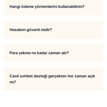
Hangi ödeme yöntemlerini kullanabilirim?
Hesabım güvenli midir?
Para çekme ne kadar zaman alır?
Canlı sohbet desteği gerçekten her zaman açık
mı?