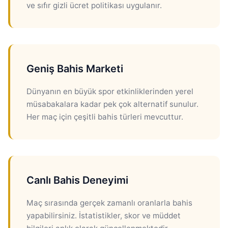
ve sıfır gizli ücret politikası uygulanır.
Geniş Bahis Marketi
Dünyanın en büyük spor etkinliklerinden yerel
müsabakalara kadar pek çok alternatif sunulur.
Her maç için çeşitli bahis türleri mevcuttur.
Canlı Bahis Deneyimi
Maç sırasında gerçek zamanlı oranlarla bahis
yapabilirsiniz. İstatistikler, skor ve müddet