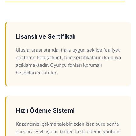
Lisanslı ve Sertifikalı
Uluslararası standartlara uygun şekilde faaliyet
gösteren Padişahbet, tüm sertifikalarını kamuya
açıklamaktadır. Oyuncu fonları korumalı
hesaplarda tutulur.
Hızlı Ödeme Sistemi
Kazancınızı çekme talebinizden kısa süre sonra
alırsınız. Hızlı işlem, birden fazla ödeme yöntemi