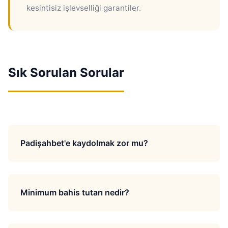
kesintisiz işlevselliği garantiler.
Sık Sorulan Sorular
Padişahbet'e kaydolmak zor mu?
Minimum bahis tutarı nedir?