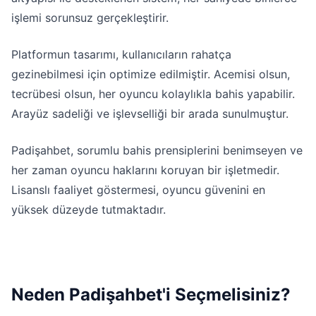
işlemi sorunsuz gerçekleştirir.
Platformun tasarımı, kullanıcıların rahatça
gezinebilmesi için optimize edilmiştir. Acemisi olsun,
tecrübesi olsun, her oyuncu kolaylıkla bahis yapabilir.
Arayüz sadeliği ve işlevselliği bir arada sunulmuştur.
Padişahbet, sorumlu bahis prensiplerini benimseyen ve
her zaman oyuncu haklarını koruyan bir işletmedir.
Lisanslı faaliyet göstermesi, oyuncu güvenini en
yüksek düzeyde tutmaktadır.
Neden Padişahbet'i Seçmelisiniz?