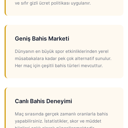
ve sıfır gizli ücret politikası uygulanır.
Geniş Bahis Marketi
Dünyanın en büyük spor etkinliklerinden yerel
müsabakalara kadar pek çok alternatif sunulur.
Her maç için çeşitli bahis türleri mevcuttur.
Canlı Bahis Deneyimi
Maç sırasında gerçek zamanlı oranlarla bahis
yapabilirsiniz. İstatistikler, skor ve müddet