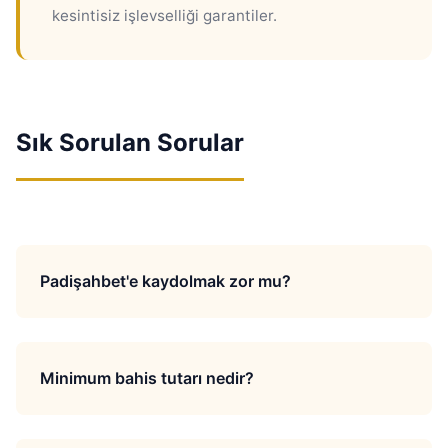
kesintisiz işlevselliği garantiler.
Sık Sorulan Sorular
Padişahbet'e kaydolmak zor mu?
Minimum bahis tutarı nedir?