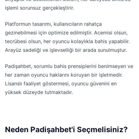
işlemi sorunsuz gerçekleştirir.
Platformun tasarımı, kullanıcıların rahatça
gezinebilmesi için optimize edilmiştir. Acemisi olsun,
tecrübesi olsun, her oyuncu kolaylıkla bahis yapabilir.
Arayüz sadeliği ve işlevselliği bir arada sunulmuştur.
Padişahbet, sorumlu bahis prensiplerini benimseyen ve
her zaman oyuncu haklarını koruyan bir işletmedir.
Lisanslı faaliyet göstermesi, oyuncu güvenini en
yüksek düzeyde tutmaktadır.
Neden Padişahbet'i Seçmelisiniz?