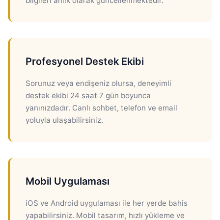
bilgileri anlık olarak güncellenmektedir.
Profesyonel Destek Ekibi
Sorunuz veya endişeniz olursa, deneyimli
destek ekibi 24 saat 7 gün boyunca
yanınızdadır. Canlı sohbet, telefon ve email
yoluyla ulaşabilirsiniz.
Mobil Uygulaması
iOS ve Android uygulaması ile her yerde bahis
yapabilirsiniz. Mobil tasarım, hızlı yükleme ve