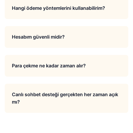
Hangi ödeme yöntemlerini kullanabilirim?
Hesabım güvenli midir?
Para çekme ne kadar zaman alır?
Canlı sohbet desteği gerçekten her zaman açık
mı?