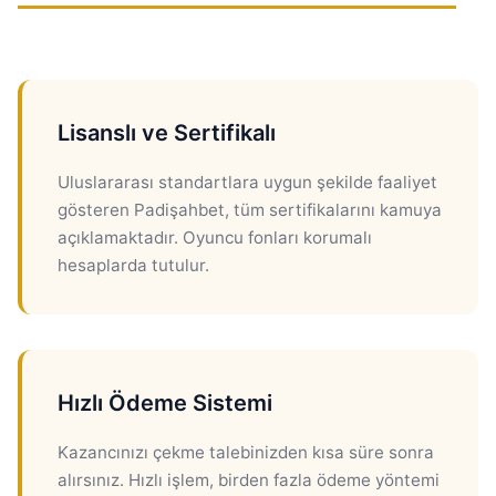
Lisanslı ve Sertifikalı
Uluslararası standartlara uygun şekilde faaliyet
gösteren Padişahbet, tüm sertifikalarını kamuya
açıklamaktadır. Oyuncu fonları korumalı
hesaplarda tutulur.
Hızlı Ödeme Sistemi
Kazancınızı çekme talebinizden kısa süre sonra
alırsınız. Hızlı işlem, birden fazla ödeme yöntemi