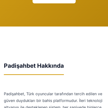
Padişahbet Hakkında
Padişahbet, Türk oyuncular tarafından tercih edilen ve
güven duydukları bir bahis platformudur. İleri teknoloji
altyapısı ile desteklenen sistem, her saniyede binlerce