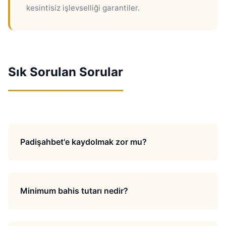
kesintisiz işlevselliği garantiler.
Sık Sorulan Sorular
Padişahbet'e kaydolmak zor mu?
Minimum bahis tutarı nedir?