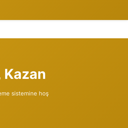
, Kazan
ödeme sistemine hoş