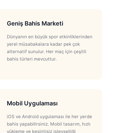
Geniş Bahis Marketi
Dünyanın en büyük spor etkinliklerinden
yerel müsabakalara kadar pek çok
alternatif sunulur. Her maç için çeşitli
bahis türleri mevcuttur.
Mobil Uygulaması
iOS ve Android uygulaması ile her yerde
bahis yapabilirsiniz. Mobil tasarım, hızlı
yükleme ve kesintisiz işlevselliği