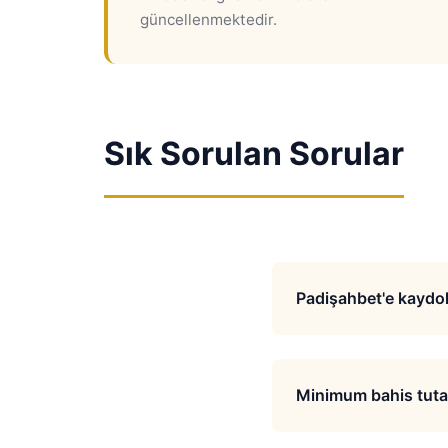
güncellenmektedir.
Sık Sorulan Sorular
Padişahbet'e kaydo
Minimum bahis tutar