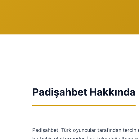
Padişahbet Hakkında
Padişahbet, Türk oyuncular tarafından tercih
bir bahis platformudur. İleri teknoloji altyapıs