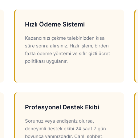
Hızlı Ödeme Sistemi
Kazancınızı çekme talebinizden kısa
süre sonra alırsınız. Hızlı işlem, birden
fazla ödeme yöntemi ve sıfır gizli ücret
politikası uygulanır.
Profesyonel Destek Ekibi
Sorunuz veya endişeniz olursa,
deneyimli destek ekibi 24 saat 7 gün
boyunca yanınızdadır. Canlı sohbet,