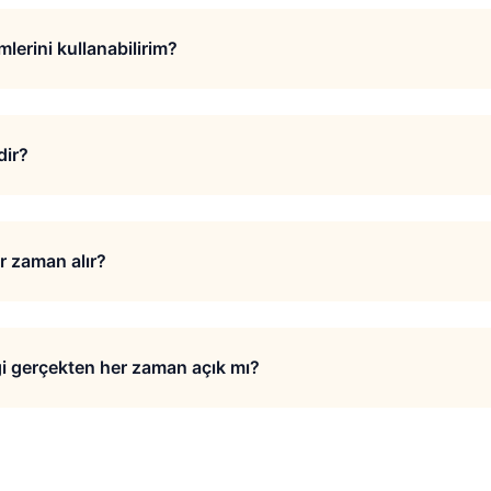
erini kullanabilirim?
dir?
r zaman alır?
i gerçekten her zaman açık mı?