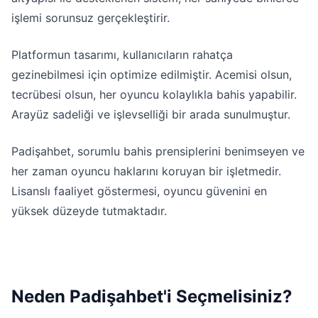
işlemi sorunsuz gerçekleştirir.
Platformun tasarımı, kullanıcıların rahatça
gezinebilmesi için optimize edilmiştir. Acemisi olsun,
tecrübesi olsun, her oyuncu kolaylıkla bahis yapabilir.
Arayüz sadeliği ve işlevselliği bir arada sunulmuştur.
Padişahbet, sorumlu bahis prensiplerini benimseyen ve
her zaman oyuncu haklarını koruyan bir işletmedir.
Lisanslı faaliyet göstermesi, oyuncu güvenini en
yüksek düzeyde tutmaktadır.
Neden Padişahbet'i Seçmelisiniz?