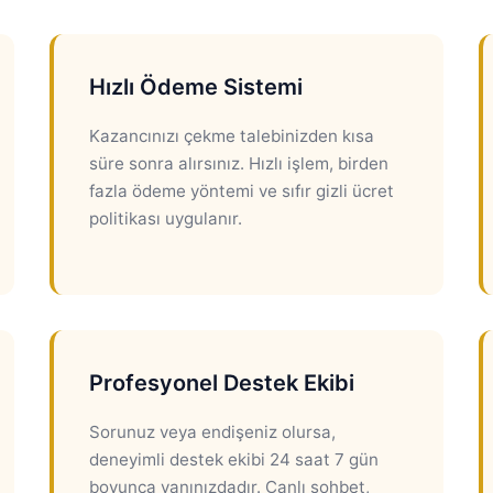
Hızlı Ödeme Sistemi
Kazancınızı çekme talebinizden kısa
süre sonra alırsınız. Hızlı işlem, birden
fazla ödeme yöntemi ve sıfır gizli ücret
politikası uygulanır.
Profesyonel Destek Ekibi
Sorunuz veya endişeniz olursa,
deneyimli destek ekibi 24 saat 7 gün
boyunca yanınızdadır. Canlı sohbet,