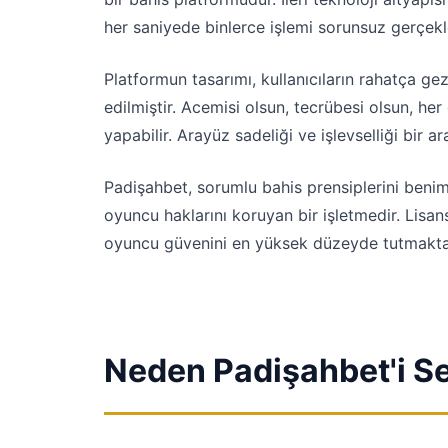
her saniyede binlerce işlemi sorunsuz gerçekle
Platformun tasarımı, kullanıcıların rahatça ge
edilmiştir. Acemisi olsun, tecrübesi olsun, her
yapabilir. Arayüz sadeliği ve işlevselliği bir 
Padişahbet, sorumlu bahis prensiplerini ben
oyuncu haklarını koruyan bir işletmedir. Lisans
oyuncu güvenini en yüksek düzeyde tutmakta
Neden Padişahbet'i S