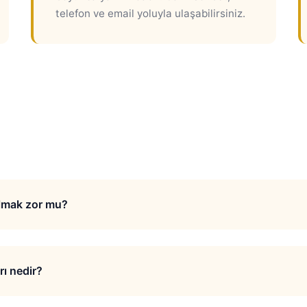
telefon ve email yoluyla ulaşabilirsiniz.
lmak zor mu?
ı nedir?