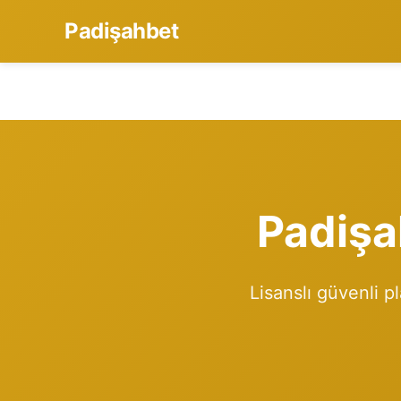
Padişahbet
Padişa
Lisanslı güvenli p