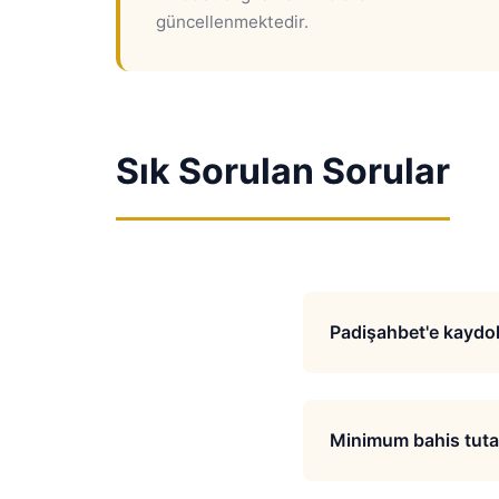
güncellenmektedir.
Sık Sorulan Sorular
Padişahbet'e kaydo
Minimum bahis tutar