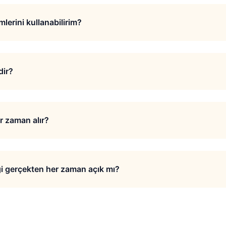
erini kullanabilirim?
dir?
r zaman alır?
i gerçekten her zaman açık mı?