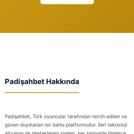
Padişahbet Hakkında
Padişahbet, Türk oyuncular tarafından tercih edilen ve
güven duydukları bir bahis platformudur. İleri teknoloji
altyapısı ile desteklenen sistem, her saniyede binlerce