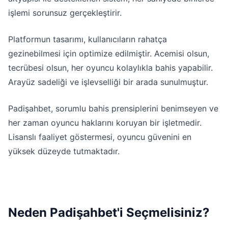
işlemi sorunsuz gerçekleştirir.
Platformun tasarımı, kullanıcıların rahatça
gezinebilmesi için optimize edilmiştir. Acemisi olsun,
tecrübesi olsun, her oyuncu kolaylıkla bahis yapabilir.
Arayüz sadeliği ve işlevselliği bir arada sunulmuştur.
Padişahbet, sorumlu bahis prensiplerini benimseyen ve
her zaman oyuncu haklarını koruyan bir işletmedir.
Lisanslı faaliyet göstermesi, oyuncu güvenini en
yüksek düzeyde tutmaktadır.
Neden Padişahbet'i Seçmelisiniz?