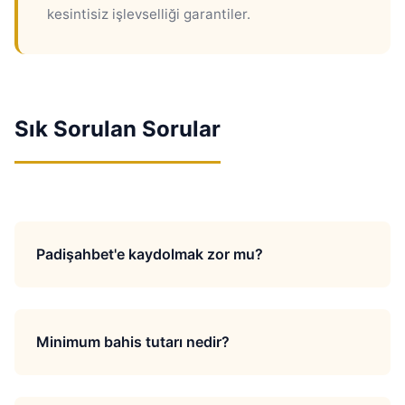
kesintisiz işlevselliği garantiler.
Sık Sorulan Sorular
Padişahbet'e kaydolmak zor mu?
Minimum bahis tutarı nedir?