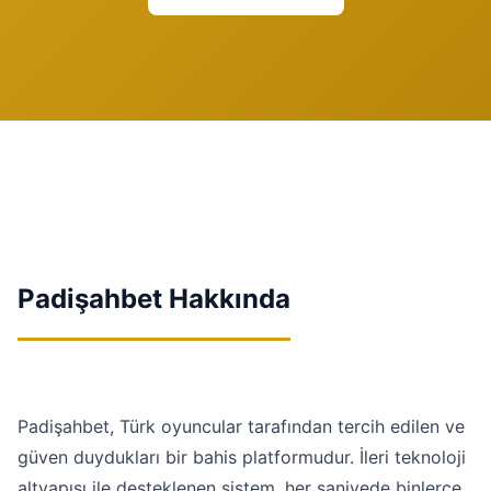
Padişahbet Hakkında
Padişahbet, Türk oyuncular tarafından tercih edilen ve
güven duydukları bir bahis platformudur. İleri teknoloji
altyapısı ile desteklenen sistem, her saniyede binlerce