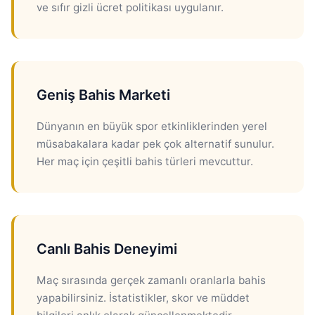
ve sıfır gizli ücret politikası uygulanır.
Geniş Bahis Marketi
Dünyanın en büyük spor etkinliklerinden yerel
müsabakalara kadar pek çok alternatif sunulur.
Her maç için çeşitli bahis türleri mevcuttur.
Canlı Bahis Deneyimi
Maç sırasında gerçek zamanlı oranlarla bahis
yapabilirsiniz. İstatistikler, skor ve müddet