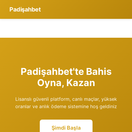
Padişahbet
Padişahbet'te Bahis
Oyna, Kazan
Lisanslı güvenli platform, canlı maçlar, yüksek
oranlar ve anlık ödeme sistemine hoş geldiniz
Şimdi Başla