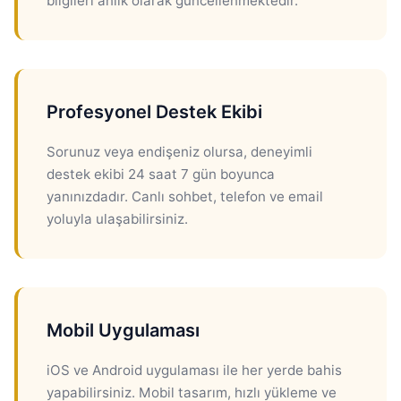
bilgileri anlık olarak güncellenmektedir.
Profesyonel Destek Ekibi
Sorunuz veya endişeniz olursa, deneyimli
destek ekibi 24 saat 7 gün boyunca
yanınızdadır. Canlı sohbet, telefon ve email
yoluyla ulaşabilirsiniz.
Mobil Uygulaması
iOS ve Android uygulaması ile her yerde bahis
yapabilirsiniz. Mobil tasarım, hızlı yükleme ve