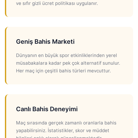
ve sıfır gizli ücret politikası uygulanır.
Geniş Bahis Marketi
Dünyanın en büyük spor etkinliklerinden yerel
müsabakalara kadar pek çok alternatif sunulur.
Her maç için çeşitli bahis türleri mevcuttur.
Canlı Bahis Deneyimi
Maç sırasında gerçek zamanlı oranlarla bahis
yapabilirsiniz. İstatistikler, skor ve müddet