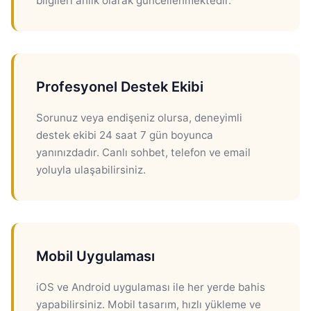
bilgileri anlık olarak güncellenmektedir.
Profesyonel Destek Ekibi
Sorunuz veya endişeniz olursa, deneyimli
destek ekibi 24 saat 7 gün boyunca
yanınızdadır. Canlı sohbet, telefon ve email
yoluyla ulaşabilirsiniz.
Mobil Uygulaması
iOS ve Android uygulaması ile her yerde bahis
yapabilirsiniz. Mobil tasarım, hızlı yükleme ve