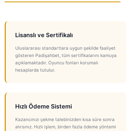
Lisanslı ve Sertifikalı
Uluslararası standartlara uygun şekilde faaliyet
gösteren Padişahbet, tüm sertifikalarını kamuya
açıklamaktadır. Oyuncu fonları korumalı
hesaplarda tutulur.
Hızlı Ödeme Sistemi
Kazancınızı çekme talebinizden kısa süre sonra
alırsınız. Hızlı işlem, birden fazla ödeme yöntemi