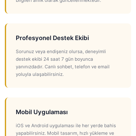
bilgileri anlık olarak güncellenmektedir.
Profesyonel Destek Ekibi
Sorunuz veya endişeniz olursa, deneyimli
destek ekibi 24 saat 7 gün boyunca
yanınızdadır. Canlı sohbet, telefon ve email
yoluyla ulaşabilirsiniz.
Mobil Uygulaması
iOS ve Android uygulaması ile her yerde bahis
yapabilirsiniz. Mobil tasarım, hızlı yükleme ve