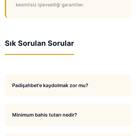
kesintisiz işlevselliği garantiler.
Sık Sorulan Sorular
Padişahbet'e kaydolmak zor mu?
Minimum bahis tutarı nedir?