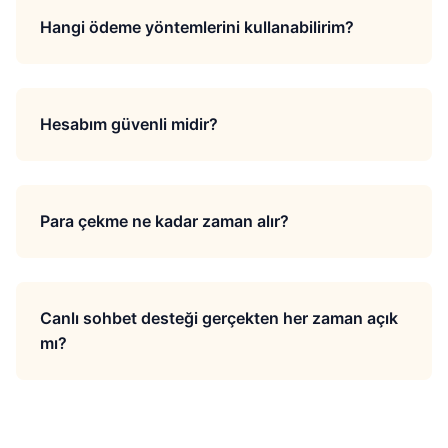
Hangi ödeme yöntemlerini kullanabilirim?
Hesabım güvenli midir?
Para çekme ne kadar zaman alır?
Canlı sohbet desteği gerçekten her zaman açık
mı?