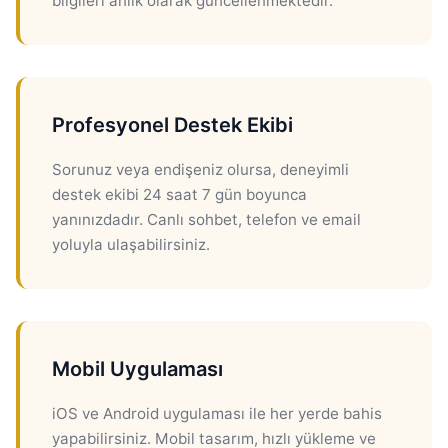
bilgileri anlık olarak güncellenmektedir.
Profesyonel Destek Ekibi
Sorunuz veya endişeniz olursa, deneyimli
destek ekibi 24 saat 7 gün boyunca
yanınızdadır. Canlı sohbet, telefon ve email
yoluyla ulaşabilirsiniz.
Mobil Uygulaması
iOS ve Android uygulaması ile her yerde bahis
yapabilirsiniz. Mobil tasarım, hızlı yükleme ve