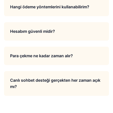
Hangi ödeme yöntemlerini kullanabilirim?
Hesabım güvenli midir?
Para çekme ne kadar zaman alır?
Canlı sohbet desteği gerçekten her zaman açık
mı?