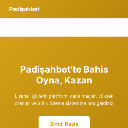
Padişahbet
Padişahbet'te Bahis
Oyna, Kazan
Lisanslı güvenli platform, canlı maçlar, yüksek
oranlar ve anlık ödeme sistemine hoş geldiniz
Şimdi Başla