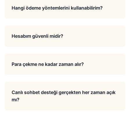
Hangi ödeme yöntemlerini kullanabilirim?
Hesabım güvenli midir?
Para çekme ne kadar zaman alır?
Canlı sohbet desteği gerçekten her zaman açık
mı?