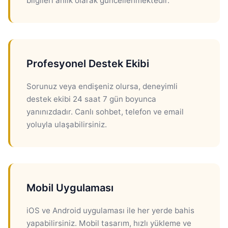
bilgileri anlık olarak güncellenmektedir.
Profesyonel Destek Ekibi
Sorunuz veya endişeniz olursa, deneyimli
destek ekibi 24 saat 7 gün boyunca
yanınızdadır. Canlı sohbet, telefon ve email
yoluyla ulaşabilirsiniz.
Mobil Uygulaması
iOS ve Android uygulaması ile her yerde bahis
yapabilirsiniz. Mobil tasarım, hızlı yükleme ve