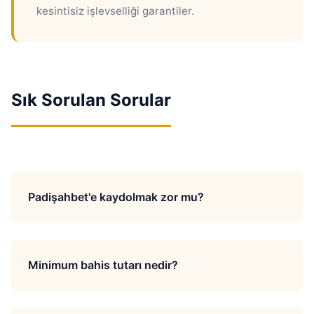
kesintisiz işlevselliği garantiler.
Sık Sorulan Sorular
Padişahbet'e kaydolmak zor mu?
Minimum bahis tutarı nedir?