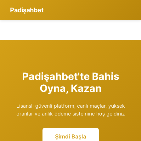
Padişahbet
Padişahbet'te Bahis
Oyna, Kazan
Lisanslı güvenli platform, canlı maçlar, yüksek
oranlar ve anlık ödeme sistemine hoş geldiniz
Şimdi Başla