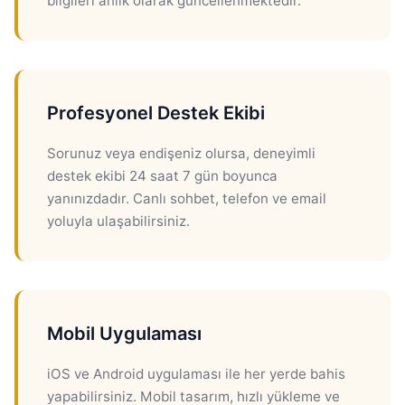
bilgileri anlık olarak güncellenmektedir.
Profesyonel Destek Ekibi
Sorunuz veya endişeniz olursa, deneyimli
destek ekibi 24 saat 7 gün boyunca
yanınızdadır. Canlı sohbet, telefon ve email
yoluyla ulaşabilirsiniz.
Mobil Uygulaması
iOS ve Android uygulaması ile her yerde bahis
yapabilirsiniz. Mobil tasarım, hızlı yükleme ve