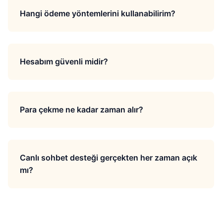
Hangi ödeme yöntemlerini kullanabilirim?
Hesabım güvenli midir?
Para çekme ne kadar zaman alır?
Canlı sohbet desteği gerçekten her zaman açık
mı?