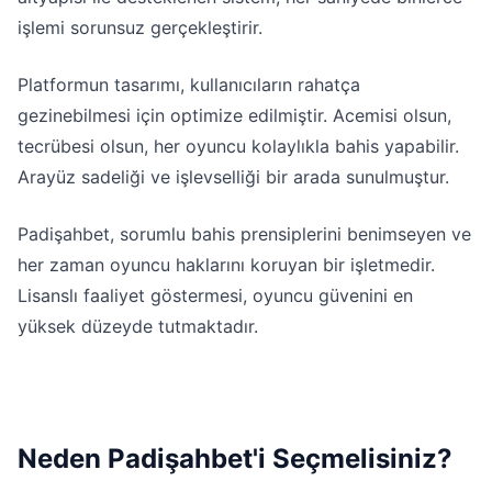
işlemi sorunsuz gerçekleştirir.
Platformun tasarımı, kullanıcıların rahatça
gezinebilmesi için optimize edilmiştir. Acemisi olsun,
tecrübesi olsun, her oyuncu kolaylıkla bahis yapabilir.
Arayüz sadeliği ve işlevselliği bir arada sunulmuştur.
Padişahbet, sorumlu bahis prensiplerini benimseyen ve
her zaman oyuncu haklarını koruyan bir işletmedir.
Lisanslı faaliyet göstermesi, oyuncu güvenini en
yüksek düzeyde tutmaktadır.
Neden Padişahbet'i Seçmelisiniz?