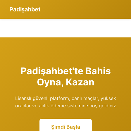
Padişahbet
Padişahbet'te Bahis
Oyna, Kazan
Lisanslı güvenli platform, canlı maçlar, yüksek
oranlar ve anlık ödeme sistemine hoş geldiniz
Şimdi Başla