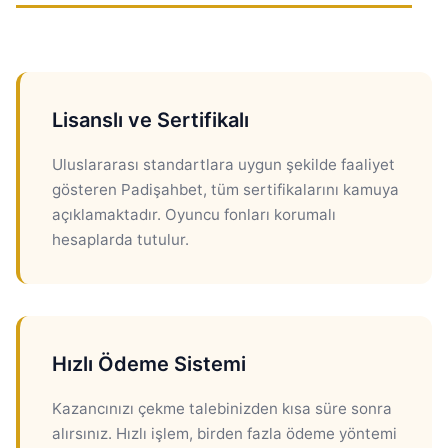
Lisanslı ve Sertifikalı
Uluslararası standartlara uygun şekilde faaliyet
gösteren Padişahbet, tüm sertifikalarını kamuya
açıklamaktadır. Oyuncu fonları korumalı
hesaplarda tutulur.
Hızlı Ödeme Sistemi
Kazancınızı çekme talebinizden kısa süre sonra
alırsınız. Hızlı işlem, birden fazla ödeme yöntemi