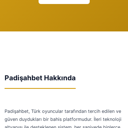
Padişahbet Hakkında
Padişahbet, Türk oyuncular tarafından tercih edilen ve
güven duydukları bir bahis platformudur. İleri teknoloji
altyapısı ile desteklenen sistem, her saniyede binlerce