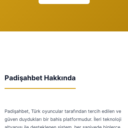
Padişahbet Hakkında
Padişahbet, Türk oyuncular tarafından tercih edilen ve
güven duydukları bir bahis platformudur. İleri teknoloji
altyapısı ile desteklenen sistem, her saniyede binlerce