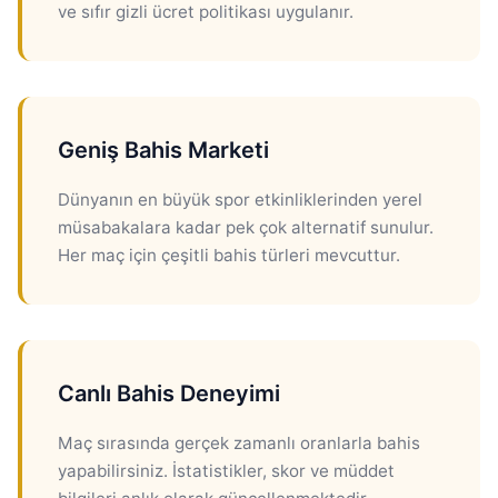
ve sıfır gizli ücret politikası uygulanır.
Geniş Bahis Marketi
Dünyanın en büyük spor etkinliklerinden yerel
müsabakalara kadar pek çok alternatif sunulur.
Her maç için çeşitli bahis türleri mevcuttur.
Canlı Bahis Deneyimi
Maç sırasında gerçek zamanlı oranlarla bahis
yapabilirsiniz. İstatistikler, skor ve müddet