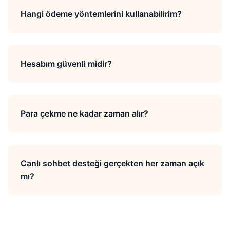
Hangi ödeme yöntemlerini kullanabilirim?
Hesabım güvenli midir?
Para çekme ne kadar zaman alır?
Canlı sohbet desteği gerçekten her zaman açık
mı?