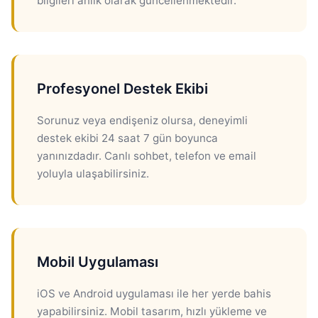
bilgileri anlık olarak güncellenmektedir.
Profesyonel Destek Ekibi
Sorunuz veya endişeniz olursa, deneyimli
destek ekibi 24 saat 7 gün boyunca
yanınızdadır. Canlı sohbet, telefon ve email
yoluyla ulaşabilirsiniz.
Mobil Uygulaması
iOS ve Android uygulaması ile her yerde bahis
yapabilirsiniz. Mobil tasarım, hızlı yükleme ve