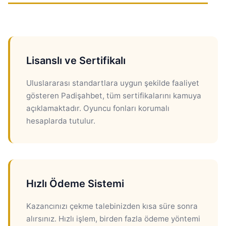
Lisanslı ve Sertifikalı
Uluslararası standartlara uygun şekilde faaliyet
gösteren Padişahbet, tüm sertifikalarını kamuya
açıklamaktadır. Oyuncu fonları korumalı
hesaplarda tutulur.
Hızlı Ödeme Sistemi
Kazancınızı çekme talebinizden kısa süre sonra
alırsınız. Hızlı işlem, birden fazla ödeme yöntemi