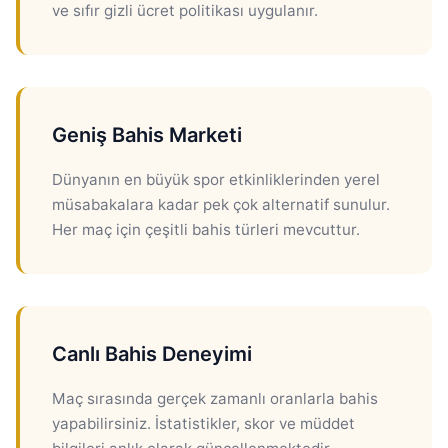
ve sıfır gizli ücret politikası uygulanır.
Geniş Bahis Marketi
Dünyanın en büyük spor etkinliklerinden yerel
müsabakalara kadar pek çok alternatif sunulur.
Her maç için çeşitli bahis türleri mevcuttur.
Canlı Bahis Deneyimi
Maç sırasında gerçek zamanlı oranlarla bahis
yapabilirsiniz. İstatistikler, skor ve müddet