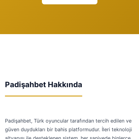
Padişahbet Hakkında
Padişahbet, Türk oyuncular tarafından tercih edilen ve
güven duydukları bir bahis platformudur. İleri teknoloji
altyapısı ile desteklenen sistem, her saniyede binlerce