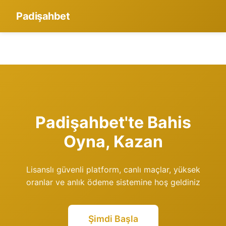
Padişahbet
Padişahbet'te Bahis
Oyna, Kazan
Lisanslı güvenli platform, canlı maçlar, yüksek
oranlar ve anlık ödeme sistemine hoş geldiniz
Şimdi Başla