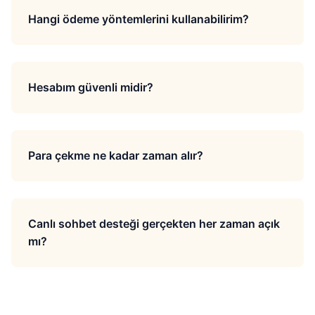
Hangi ödeme yöntemlerini kullanabilirim?
Hesabım güvenli midir?
Para çekme ne kadar zaman alır?
Canlı sohbet desteği gerçekten her zaman açık
mı?