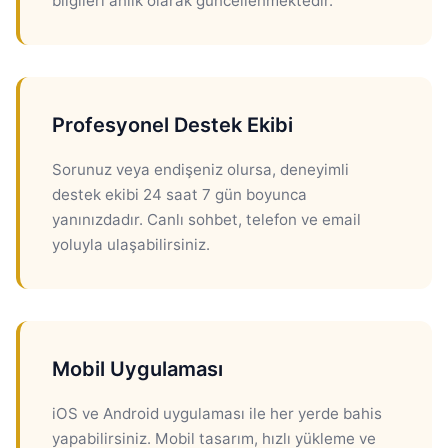
bilgileri anlık olarak güncellenmektedir.
Profesyonel Destek Ekibi
Sorunuz veya endişeniz olursa, deneyimli
destek ekibi 24 saat 7 gün boyunca
yanınızdadır. Canlı sohbet, telefon ve email
yoluyla ulaşabilirsiniz.
Mobil Uygulaması
iOS ve Android uygulaması ile her yerde bahis
yapabilirsiniz. Mobil tasarım, hızlı yükleme ve