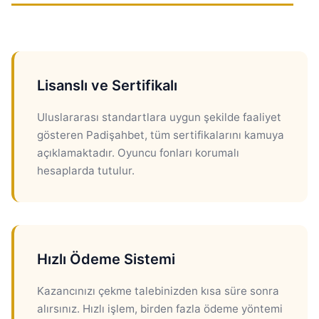
Lisanslı ve Sertifikalı
Uluslararası standartlara uygun şekilde faaliyet
gösteren Padişahbet, tüm sertifikalarını kamuya
açıklamaktadır. Oyuncu fonları korumalı
hesaplarda tutulur.
Hızlı Ödeme Sistemi
Kazancınızı çekme talebinizden kısa süre sonra
alırsınız. Hızlı işlem, birden fazla ödeme yöntemi