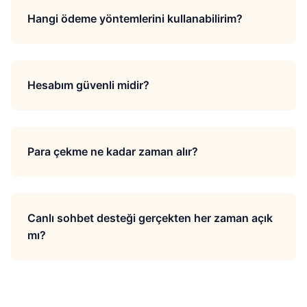
Hangi ödeme yöntemlerini kullanabilirim?
Hesabım güvenli midir?
Para çekme ne kadar zaman alır?
Canlı sohbet desteği gerçekten her zaman açık
mı?