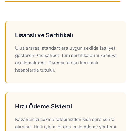
Lisanslı ve Sertifikalı
Uluslararası standartlara uygun şekilde faaliyet
gösteren Padişahbet, tüm sertifikalarını kamuya
açıklamaktadır. Oyuncu fonları korumalı
hesaplarda tutulur.
Hızlı Ödeme Sistemi
Kazancınızı çekme talebinizden kısa süre sonra
alırsınız. Hızlı işlem, birden fazla ödeme yöntemi