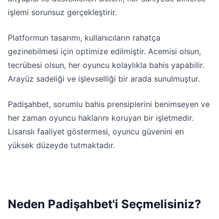
işlemi sorunsuz gerçekleştirir.
Platformun tasarımı, kullanıcıların rahatça
gezinebilmesi için optimize edilmiştir. Acemisi olsun,
tecrübesi olsun, her oyuncu kolaylıkla bahis yapabilir.
Arayüz sadeliği ve işlevselliği bir arada sunulmuştur.
Padişahbet, sorumlu bahis prensiplerini benimseyen ve
her zaman oyuncu haklarını koruyan bir işletmedir.
Lisanslı faaliyet göstermesi, oyuncu güvenini en
yüksek düzeyde tutmaktadır.
Neden Padişahbet'i Seçmelisiniz?