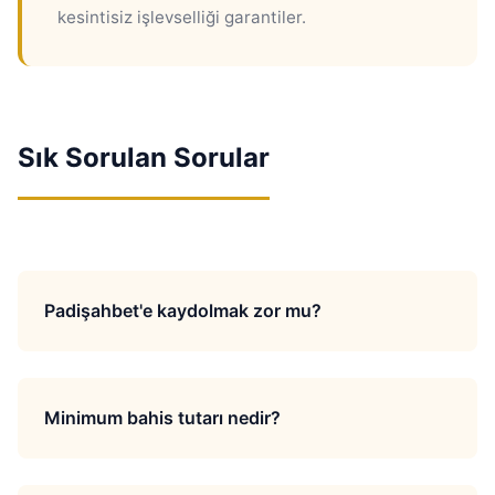
kesintisiz işlevselliği garantiler.
Sık Sorulan Sorular
Padişahbet'e kaydolmak zor mu?
Minimum bahis tutarı nedir?