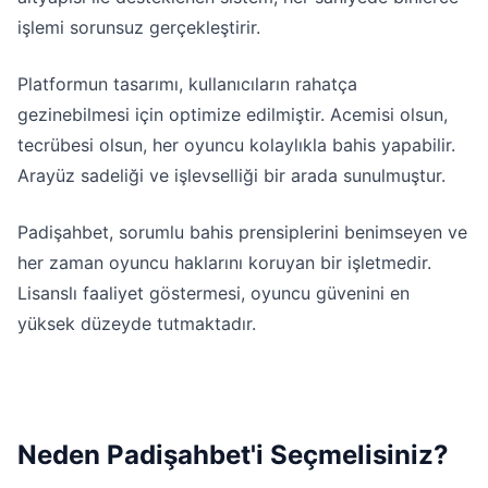
işlemi sorunsuz gerçekleştirir.
Platformun tasarımı, kullanıcıların rahatça
gezinebilmesi için optimize edilmiştir. Acemisi olsun,
tecrübesi olsun, her oyuncu kolaylıkla bahis yapabilir.
Arayüz sadeliği ve işlevselliği bir arada sunulmuştur.
Padişahbet, sorumlu bahis prensiplerini benimseyen ve
her zaman oyuncu haklarını koruyan bir işletmedir.
Lisanslı faaliyet göstermesi, oyuncu güvenini en
yüksek düzeyde tutmaktadır.
Neden Padişahbet'i Seçmelisiniz?