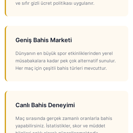
ve sıfır gizli ücret politikası uygulanır.
Geniş Bahis Marketi
Dünyanın en büyük spor etkinliklerinden yerel
müsabakalara kadar pek çok alternatif sunulur.
Her maç için çeşitli bahis türleri mevcuttur.
Canlı Bahis Deneyimi
Maç sırasında gerçek zamanlı oranlarla bahis
yapabilirsiniz. İstatistikler, skor ve müddet