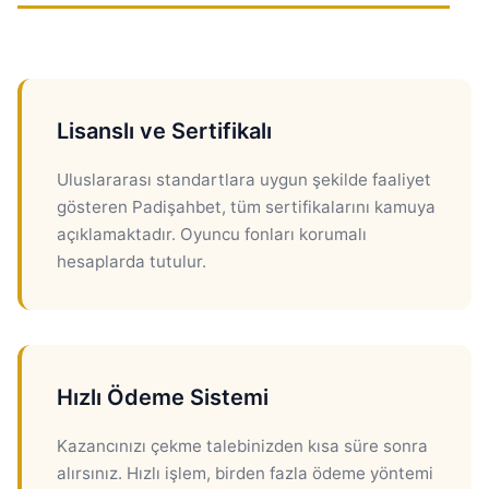
Lisanslı ve Sertifikalı
Uluslararası standartlara uygun şekilde faaliyet
gösteren Padişahbet, tüm sertifikalarını kamuya
açıklamaktadır. Oyuncu fonları korumalı
hesaplarda tutulur.
Hızlı Ödeme Sistemi
Kazancınızı çekme talebinizden kısa süre sonra
alırsınız. Hızlı işlem, birden fazla ödeme yöntemi