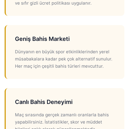
ve sıfır gizli ücret politikası uygulanır.
Geniş Bahis Marketi
Dünyanın en büyük spor etkinliklerinden yerel
müsabakalara kadar pek çok alternatif sunulur.
Her maç için çeşitli bahis türleri mevcuttur.
Canlı Bahis Deneyimi
Maç sırasında gerçek zamanlı oranlarla bahis
yapabilirsiniz. İstatistikler, skor ve müddet