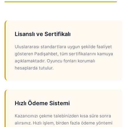
Lisanslı ve Sertifikalı
Uluslararası standartlara uygun şekilde faaliyet
gösteren Padişahbet, tüm sertifikalarını kamuya
açıklamaktadır. Oyuncu fonları korumalı
hesaplarda tutulur.
Hızlı Ödeme Sistemi
Kazancınızı çekme talebinizden kısa süre sonra
alırsınız. Hızlı işlem, birden fazla ödeme yöntemi