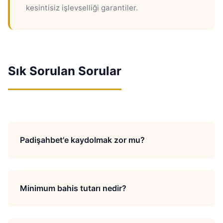
kesintisiz işlevselliği garantiler.
Sık Sorulan Sorular
Padişahbet'e kaydolmak zor mu?
Minimum bahis tutarı nedir?