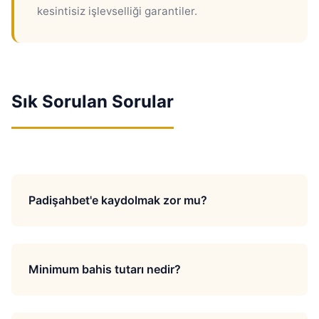
kesintisiz işlevselliği garantiler.
Sık Sorulan Sorular
Padişahbet'e kaydolmak zor mu?
Minimum bahis tutarı nedir?