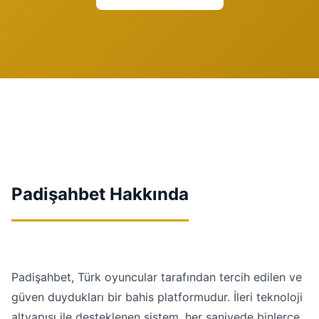
Padişahbet Hakkında
Padişahbet, Türk oyuncular tarafından tercih edilen ve
güven duydukları bir bahis platformudur. İleri teknoloji
altyapısı ile desteklenen sistem, her saniyede binlerce