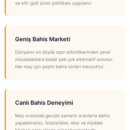
ve sıfır gizli ücret politikası uygulanır.
Geniş Bahis Marketi
Dünyanın en büyük spor etkinliklerinden yerel
müsabakalara kadar pek çok alternatif sunulur.
Her maç için çeşitli bahis türleri mevcuttur.
Canlı Bahis Deneyimi
Maç sırasında gerçek zamanlı oranlarla bahis
yapabilirsiniz. İstatistikler, skor ve müddet