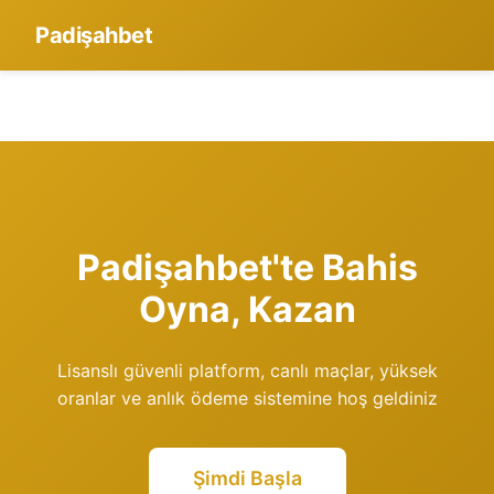
Padişahbet
Padişahbet'te Bahis
Oyna, Kazan
Lisanslı güvenli platform, canlı maçlar, yüksek
oranlar ve anlık ödeme sistemine hoş geldiniz
Şimdi Başla