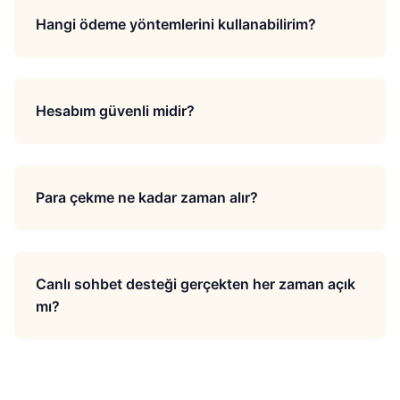
Hangi ödeme yöntemlerini kullanabilirim?
Hesabım güvenli midir?
Para çekme ne kadar zaman alır?
Canlı sohbet desteği gerçekten her zaman açık
mı?