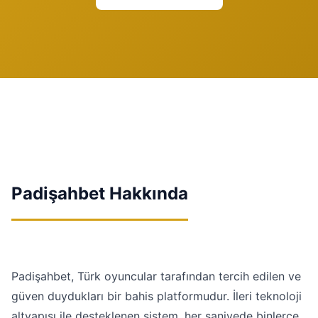
Padişahbet Hakkında
Padişahbet, Türk oyuncular tarafından tercih edilen ve
güven duydukları bir bahis platformudur. İleri teknoloji
altyapısı ile desteklenen sistem, her saniyede binlerce