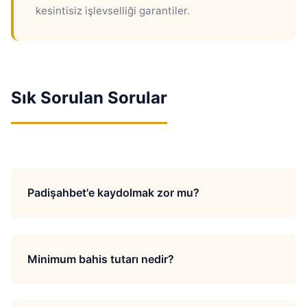
kesintisiz işlevselliği garantiler.
Sık Sorulan Sorular
Padişahbet'e kaydolmak zor mu?
Minimum bahis tutarı nedir?