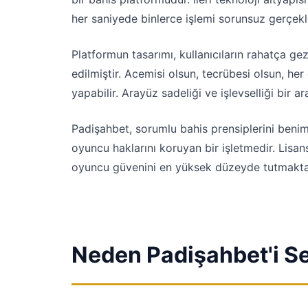
her saniyede binlerce işlemi sorunsuz gerçekle
Platformun tasarımı, kullanıcıların rahatça ge
edilmiştir. Acemisi olsun, tecrübesi olsun, her
yapabilir. Arayüz sadeliği ve işlevselliği bir 
Padişahbet, sorumlu bahis prensiplerini ben
oyuncu haklarını koruyan bir işletmedir. Lisans
oyuncu güvenini en yüksek düzeyde tutmakta
Neden Padişahbet'i S