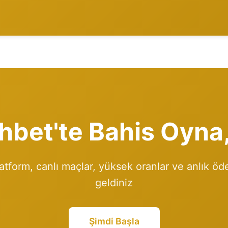
hbet'te Bahis Oyna
latform, canlı maçlar, yüksek oranlar ve anlık 
geldiniz
Şimdi Başla