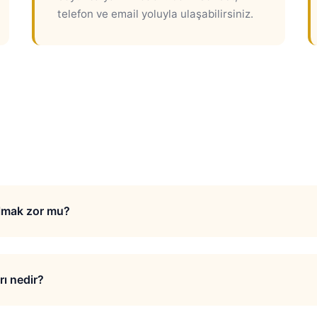
telefon ve email yoluyla ulaşabilirsiniz.
lmak zor mu?
ı nedir?