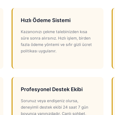
Hızlı Ödeme Sistemi
Kazancınızı çekme talebinizden kısa
süre sonra alırsınız. Hızlı işlem, birden
fazla ödeme yöntemi ve sıfır gizli ücret
politikası uygulanır.
Profesyonel Destek Ekibi
Sorunuz veya endişeniz olursa,
deneyimli destek ekibi 24 saat 7 gün
boyunca yanınızdadır. Canlı sohbet,