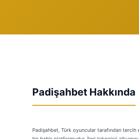
Padişahbet Hakkında
Padişahbet, Türk oyuncular tarafından tercih
bir bahis platformudur. İleri teknoloji altyapıs