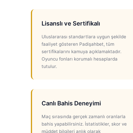
Lisanslı ve Sertifikalı
Uluslararası standartlara uygun şekilde
faaliyet gösteren Padişahbet, tüm
sertifikalarını kamuya açıklamaktadır.
Oyuncu fonları korumalı hesaplarda
tutulur.
Canlı Bahis Deneyimi
Maç sırasında gerçek zamanlı oranlarla
bahis yapabilirsiniz. İstatistikler, skor ve
müddet bilgileri anlık olarak