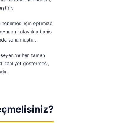
ştirir.
zinebilmesi için optimize
 oyuncu kolaylıkla bahis
arada sunulmuştur.
imseyen ve her zaman
lı faaliyet göstermesi,
dır.
eçmelisiniz?