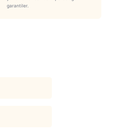
garantiler.