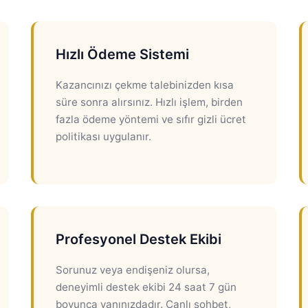
Hızlı Ödeme Sistemi
Kazancınızı çekme talebinizden kısa
süre sonra alırsınız. Hızlı işlem, birden
fazla ödeme yöntemi ve sıfır gizli ücret
politikası uygulanır.
Profesyonel Destek Ekibi
Sorunuz veya endişeniz olursa,
deneyimli destek ekibi 24 saat 7 gün
boyunca yanınızdadır. Canlı sohbet,