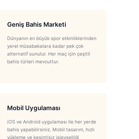
Geniş Bahis Marketi
Dünyanın en büyük spor etkinliklerinden
yerel müsabakalara kadar pek çok
alternatif sunulur. Her maç için çeşitli
bahis türleri mevcuttur.
Mobil Uygulaması
iOS ve Android uygulaması ile her yerde
bahis yapabilirsiniz. Mobil tasarım, hızlı
yükleme ve kesintisiz işlevselliği