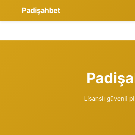
Padişahbet
Padişa
Lisanslı güvenli p