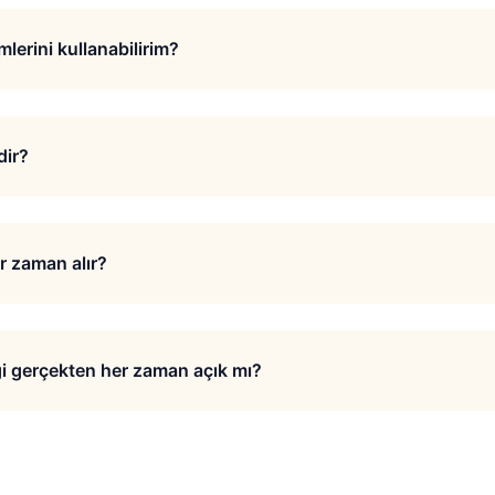
erini kullanabilirim?
dir?
r zaman alır?
i gerçekten her zaman açık mı?