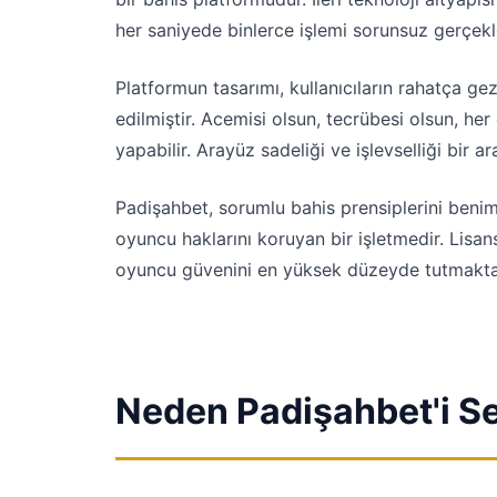
her saniyede binlerce işlemi sorunsuz gerçekle
Platformun tasarımı, kullanıcıların rahatça ge
edilmiştir. Acemisi olsun, tecrübesi olsun, her
yapabilir. Arayüz sadeliği ve işlevselliği bir 
Padişahbet, sorumlu bahis prensiplerini ben
oyuncu haklarını koruyan bir işletmedir. Lisans
oyuncu güvenini en yüksek düzeyde tutmakta
Neden Padişahbet'i S