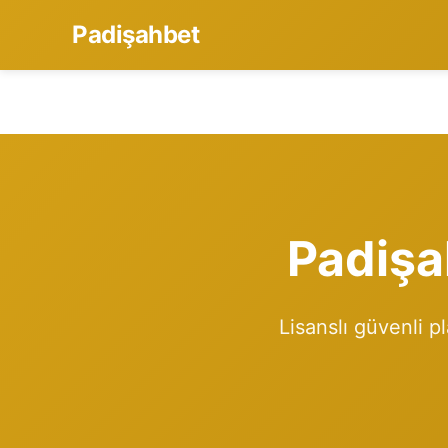
Padişahbet
Padişa
Lisanslı güvenli p