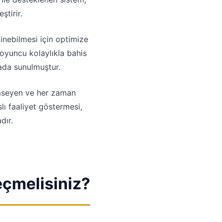
ştirir.
zinebilmesi için optimize
 oyuncu kolaylıkla bahis
arada sunulmuştur.
imseyen ve her zaman
lı faaliyet göstermesi,
dır.
eçmelisiniz?