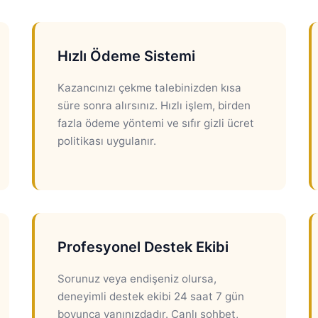
Hızlı Ödeme Sistemi
Kazancınızı çekme talebinizden kısa
süre sonra alırsınız. Hızlı işlem, birden
fazla ödeme yöntemi ve sıfır gizli ücret
politikası uygulanır.
Profesyonel Destek Ekibi
Sorunuz veya endişeniz olursa,
deneyimli destek ekibi 24 saat 7 gün
boyunca yanınızdadır. Canlı sohbet,