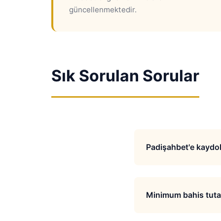
güncellenmektedir.
Sık Sorulan Sorular
Padişahbet'e kaydo
Minimum bahis tutar