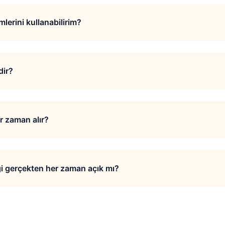
erini kullanabilirim?
dir?
r zaman alır?
i gerçekten her zaman açık mı?