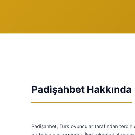
Padişahbet Hakkında
Padişahbet, Türk oyuncular tarafından tercih
bir bahis platformudur. İleri teknoloji altyapıs