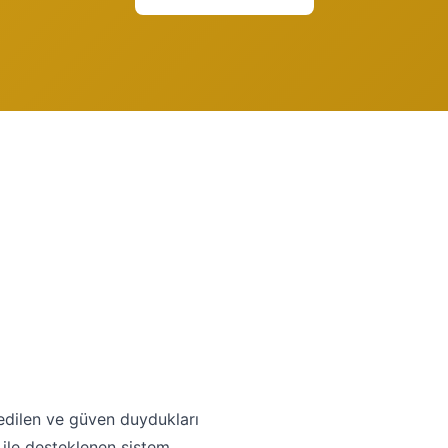
 edilen ve güven duydukları
ı ile desteklenen sistem,