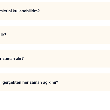
erini kullanabilirim?
dir?
r zaman alır?
i gerçekten her zaman açık mı?