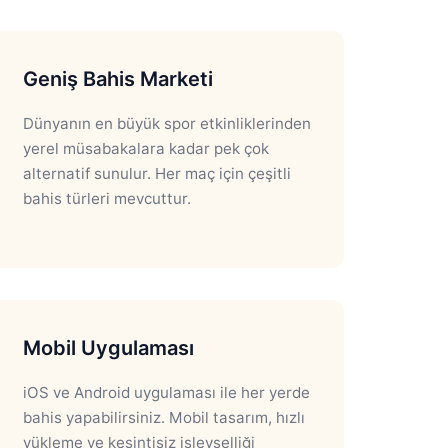
Geniş Bahis Marketi
Dünyanın en büyük spor etkinliklerinden
yerel müsabakalara kadar pek çok
alternatif sunulur. Her maç için çeşitli
bahis türleri mevcuttur.
Mobil Uygulaması
iOS ve Android uygulaması ile her yerde
bahis yapabilirsiniz. Mobil tasarım, hızlı
yükleme ve kesintisiz işlevselliği