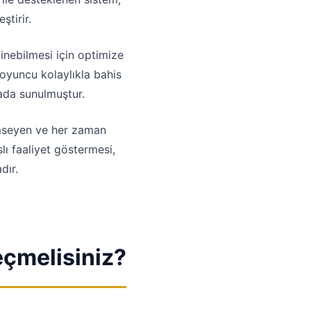
ştirir.
zinebilmesi için optimize
 oyuncu kolaylıkla bahis
arada sunulmuştur.
imseyen ve her zaman
lı faaliyet göstermesi,
dır.
eçmelisiniz?