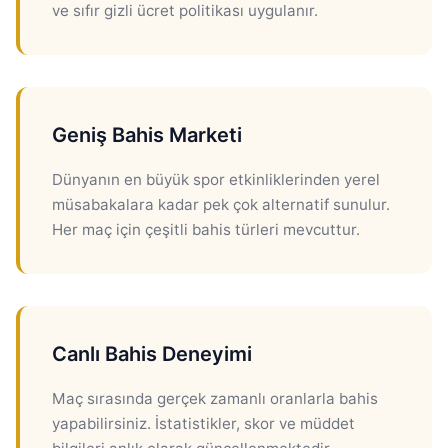
ve sıfır gizli ücret politikası uygulanır.
Geniş Bahis Marketi
Dünyanın en büyük spor etkinliklerinden yerel
müsabakalara kadar pek çok alternatif sunulur.
Her maç için çeşitli bahis türleri mevcuttur.
Canlı Bahis Deneyimi
Maç sırasında gerçek zamanlı oranlarla bahis
yapabilirsiniz. İstatistikler, skor ve müddet