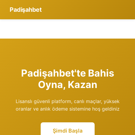
Padişahbet
Padişahbet'te Bahis
Oyna, Kazan
Lisanslı güvenli platform, canlı maçlar, yüksek
oranlar ve anlık ödeme sistemine hoş geldiniz
Şimdi Başla