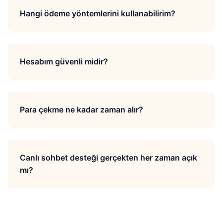
Hangi ödeme yöntemlerini kullanabilirim?
Hesabım güvenli midir?
Para çekme ne kadar zaman alır?
Canlı sohbet desteği gerçekten her zaman açık
mı?