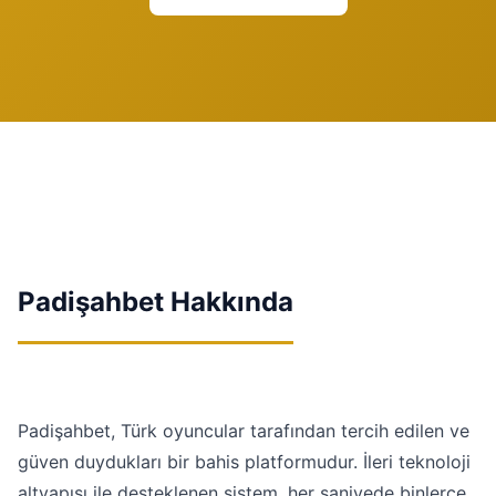
Padişahbet Hakkında
Padişahbet, Türk oyuncular tarafından tercih edilen ve
güven duydukları bir bahis platformudur. İleri teknoloji
altyapısı ile desteklenen sistem, her saniyede binlerce