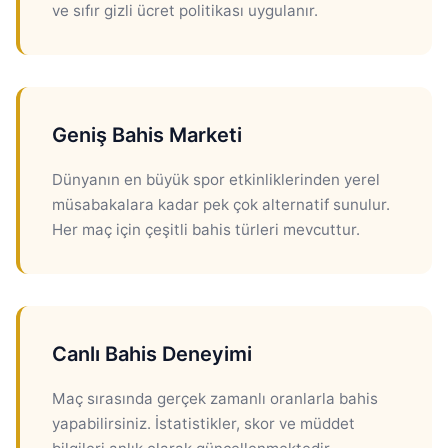
ve sıfır gizli ücret politikası uygulanır.
Geniş Bahis Marketi
Dünyanın en büyük spor etkinliklerinden yerel
müsabakalara kadar pek çok alternatif sunulur.
Her maç için çeşitli bahis türleri mevcuttur.
Canlı Bahis Deneyimi
Maç sırasında gerçek zamanlı oranlarla bahis
yapabilirsiniz. İstatistikler, skor ve müddet