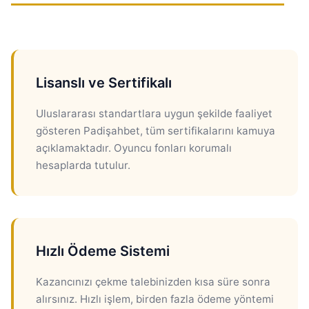
Lisanslı ve Sertifikalı
Uluslararası standartlara uygun şekilde faaliyet
gösteren Padişahbet, tüm sertifikalarını kamuya
açıklamaktadır. Oyuncu fonları korumalı
hesaplarda tutulur.
Hızlı Ödeme Sistemi
Kazancınızı çekme talebinizden kısa süre sonra
alırsınız. Hızlı işlem, birden fazla ödeme yöntemi